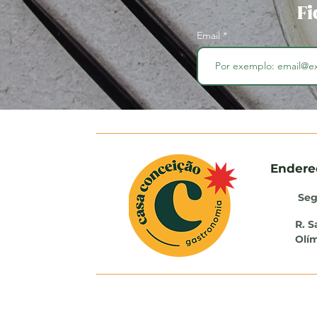
Fi
Email
Endere
Seg
R. S
Olím