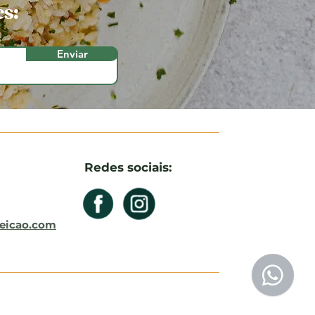
es:
Enviar
Redes sociais:
eicao.com