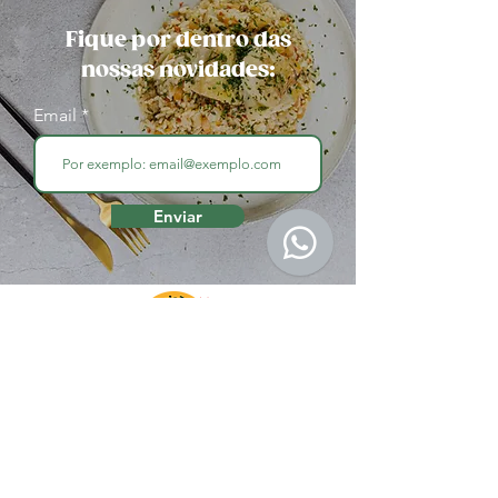
Fique por dentro das
nossas novidades:
Email
Enviar
Endereço
Seg à Sex
das 09h00 às 19h
R. Santa Justina, 121 - Vila Olímpia,
São Paulo