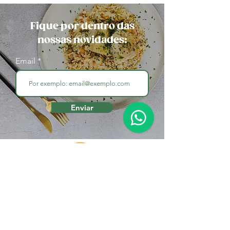
Fique por dentro das
nossas novidades:
Email
Enviar
Endereço
Seg à Sex
das 09h00 às 19h
R. Santa Justina, 121 - Vila Olímpia,
São Paulo