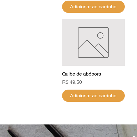
Adicionar ao carrinho
Quibe de abóbora
Visualização rápida
Preço
R$ 49,50
Adicionar ao carrinho