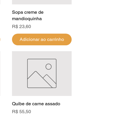
Sopa creme de
Visualização rápida
mandioquinha
Preço
R$ 23,60
Adicionar ao carrinho
Quibe de carne assado
Visualização rápida
Preço
R$ 55,50