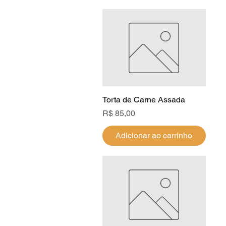
Torta de Carne Assada
Visualização rápida
Preço
R$ 85,00
Adicionar ao carrinho