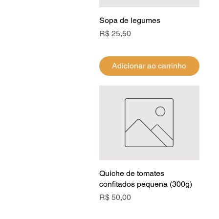
Sopa de legumes
Visualização rápida
Preço
R$ 25,50
Adicionar ao carrinho
Quiche de tomates
Visualização rápida
confitados pequena (300g)
Preço
R$ 50,00