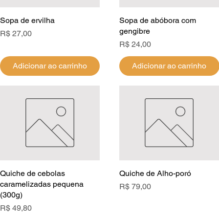
Sopa de ervilha
Visualização rápida
Sopa de abóbora com
Visualização rápida
gengibre
Preço
R$ 27,00
Preço
R$ 24,00
Adicionar ao carrinho
Adicionar ao carrinho
Quiche de cebolas
Visualização rápida
Quiche de Alho-poró
Visualização rápida
caramelizadas pequena
Preço
R$ 79,00
(300g)
Preço
R$ 49,80