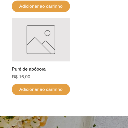
Adicionar ao carrinho
Purê de abóbora
Visualização rápida
Preço
R$ 16,90
Adicionar ao carrinho