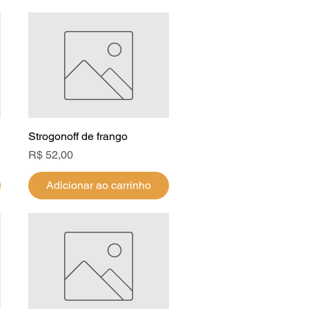
Strogonoff de frango
Visualização rápida
Preço
R$ 52,00
Adicionar ao carrinho